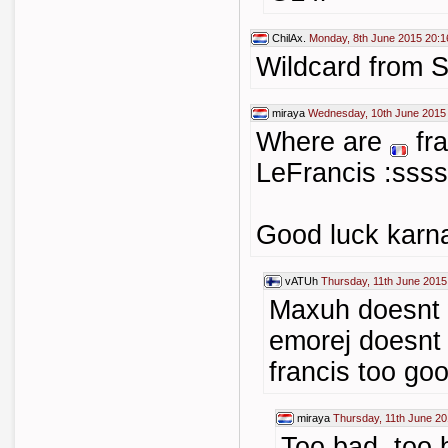
ChilAx.
Monday, 8th June 2015 20:1
Wildcard from S
miraya
Wednesday, 10th June 2015
Where are
fr
LeFrancis :sss
Good luck karn
vATUh
Thursday, 11th June 2015
Maxuh doesnt 
emorej doesnt 
francis too go
miraya
Thursday, 11th June 20
Too bad, too 