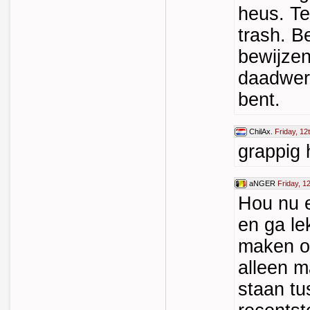
heus. Te
trash. B
bewijzen
daadwer
bent.
ChilAx.
Friday, 12
grappig 
aNGER
Friday, 1
Hou nu 
en ga le
maken op
alleen m
staan t