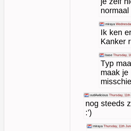
je zelf n
normaal
miraya
Wednesday
Ik ken e
Kanker r
base
Thursday, 1
Typ maar
maak je 
misschi
outlAwlicious
Thursday, 11th
nog steeds z
:')
miraya
Thursday, 11th Jun