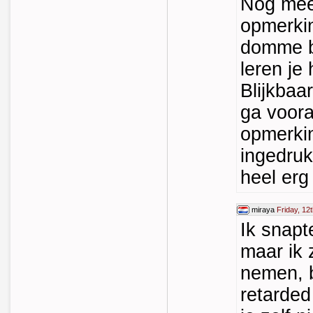
Nog mee
opmerkin
domme b
leren je
Blijkbaa
ga voora
opmerki
ingedruk
heel erg
miraya
Friday, 12
Ik snapt
maar ik z
nemen, b
retarded