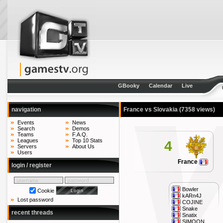
GBooky
Calendar
Live
navigation
France vs Slovakia
(7358 views)
Events
News
Search
Demos
Teams
F.A.Q.
Leagues
Top 10 Stats
4
Servers
About Us
Users
France
login / register
Bowler
Cookie
kARn4J
Lost password
COJINE
Snake
recent threads
Snatix
SIMOON