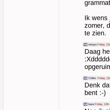
grammat
Ik wens 
zomer, d
te zien.
miraya
Friday, 12
Daag he
:Xddddd
opgerui
ChilAx.
Friday, 12
Denk dat
bent :-)
base
Friday, 12th