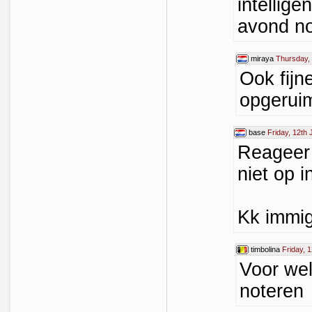
intellige
avond n
miraya
Thursday, 
Ook fijn
opgeruim
base
Friday, 12th
Reageer 
niet op i
Kk immig
timbolina
Friday, 
Voor wel
noteren