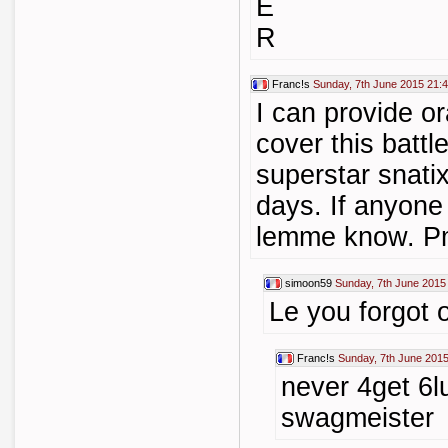
E
R
Franc!s
Sunday, 7th June 2015 21:
I can provide o
cover this battl
superstar snati
days. If anyone
lemme know. P
simoon59
Sunday, 7th June 2015
Le you forgot 
Franc!s
Sunday, 7th June 2015
never 4get 6l
swagmeister