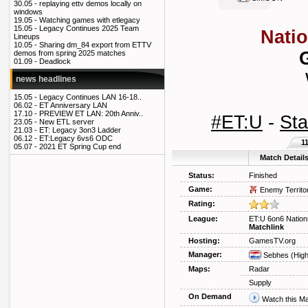
30.05 -
replaying ettv demos locally on
windows
19.05 -
Watching games with etlegacy
15.05 -
Legacy Continues 2025 Team
Nati
Lineups
10.05 -
Sharing dm_84 export from ETTV
demos from spring 2025 matches
01.09 -
Deadlock
news headlines
15.05 -
Legacy Continues LAN 16-18..
06.02 -
ET Anniversary LAN
17.10 -
PREVIEW ET LAN: 20th Anniv..
#ET:U
-
Sta
23.05 -
New ETL server
21.03 -
ET: Legacy 3on3 Ladder
06.12 -
ET:Legacy 6vs6 ODC
1
05.07 -
2021 ET Spring Cup end
Match Detail
Status:
Finished
Game:
Enemy Territo
Rating:
League:
ET:U 6on6 Nation
Matchlink
Hosting:
GamesTV.org
Manager:
Sebhes
(Hig
Maps:
Radar
Supply
On Demand
Watch this M