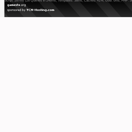
Script: 287ms (26 Queries in 246ms, Templates: 38ms, Cached: 41%, UBB: 0ms, PHP: 