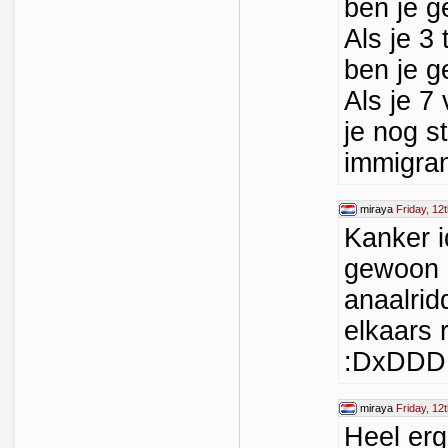
ben je g
Als je 3
ben je g
Als je 7
je nog s
immigra
miraya
Friday, 12
Kanker i
gewoon g
anaalrid
elkaars r
:DxDD
miraya
Friday, 12
Heel erg