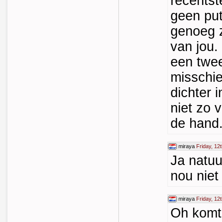
recentst
geen put
genoeg z
van jou.
een twe
misschie
dichter 
niet zo v
de hand
miraya
Friday, 12
Ja natuur
nou niet
miraya
Friday, 12
Oh komt