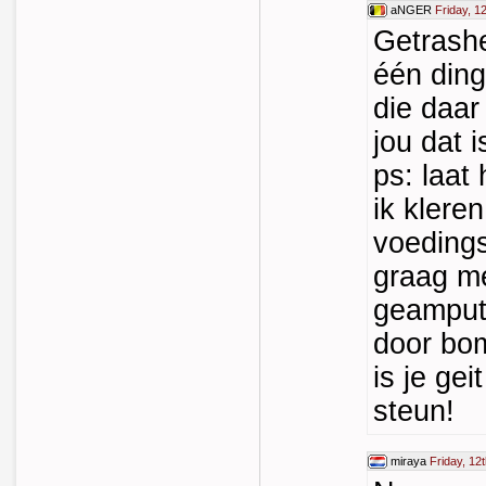
aNGER
Friday, 1
Getrash
één ding
die daar
jou dat 
ps: laat
ik klere
voedings
graag m
geamput
door bo
is je ge
steun!
miraya
Friday, 12