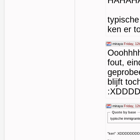
HAHAH
typische
ken er t
miraya
Friday, 12
Ooohhhh
fout, ei
geprobee
blijft to
:XDDD
miraya
Friday, 12
Quote by base
typische immigrante
"ken" :XDDDDDD