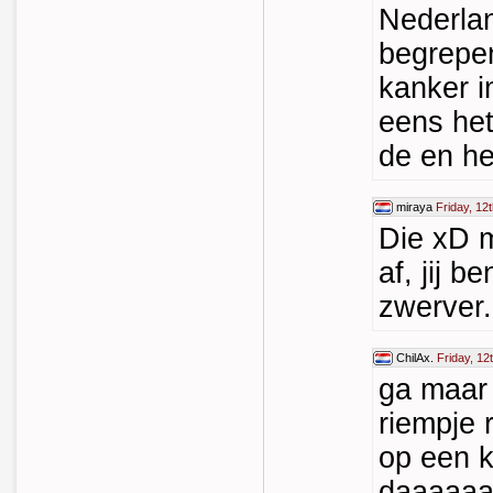
Nederlan
begrepen
kanker i
eens het
de en h
miraya
Friday, 12
Die xD 
af, jij b
zwerver.
ChilAx.
Friday, 12
ga maar 
riempje 
op een k
daaaaa