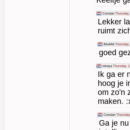
Keeltje g
Constan
Thursday,
Lekker l
ruimt zic
iNsAAA
Thursday,
goed ge
miraya
Thursday, 1
Ik ga er 
hoog je i
om zo'n 
maken. 
Constan
Thursday,
Ga je nu