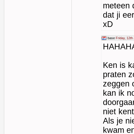
meteen d
dat ji e
xD
base
Friday, 12th
HAHAH
Ken is k
praten z
zeggen o
kan ik n
doorgaan
niet kent
Als je n
kwam en