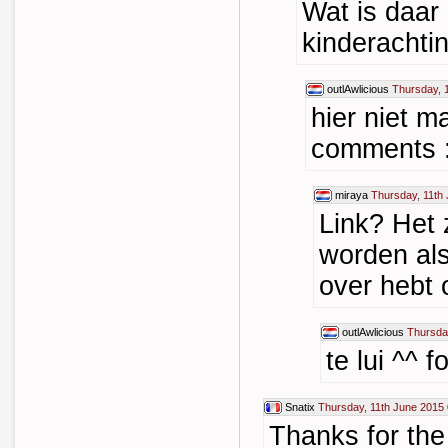
Wat is daar
kinderachti
outlAwlicious
Thursday, 
hier niet m
comments 
miraya
Thursday, 11th
Link? Het z
worden als
over hebt 
outlAwlicious
Thursda
te lui ^^ 
Snatix
Thursday, 11th June 2015 
Thanks for th