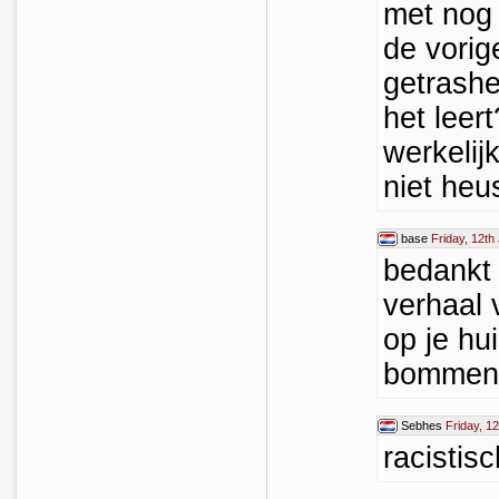
met nog
de vorig
getrashe
het leert
werkelij
niet heu
base
Friday, 12th
bedankt 
verhaal 
op je hu
bommenl
Sebhes
Friday, 1
racistis