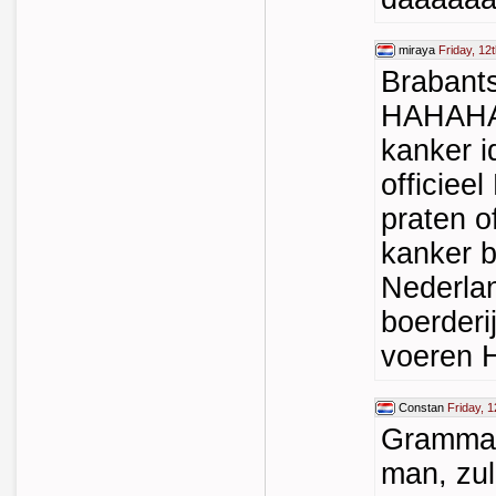
miraya
Friday, 12
Braban
HAHAH
kanker i
officieel
praten o
kanker b
Nederlan
boerderi
voeren
Constan
Friday, 
Grammat
man, zul