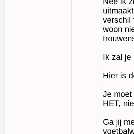
Nee ik zi
uitmaakt
verschil
woon nie
trouwen
Ik zal j
Hier is 
Je moet
HET, nie
Ga jij me
voetbalw