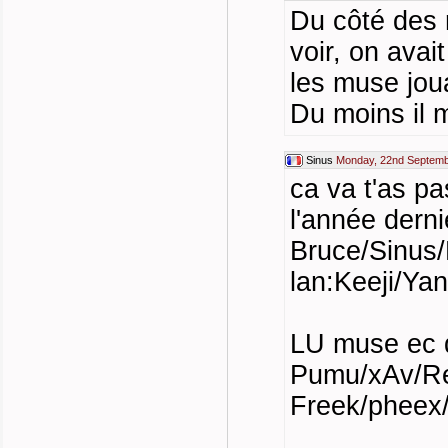
Du côté des m
voir, on avai
les muse jou
Du moins il 
Sinus
Monday, 22nd Septemb
ca va t'as pa
l'année derni
Bruce/Sinus/
lan:Keeji/Ya
LU muse ec q
Pumu/xAv/Rea
Freek/pheex