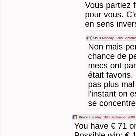
Vous partiez 
pour vous. C'
en sens inver
Sinus
Monday, 22nd Septemb
Non mais per
chance de pe
mecs ont pari
était favoris
pas plus mal 
l'instant on 
se concentrer
Bruce
Tuesday, 16th September 2008 
You have € 71 o
Possible win: € 