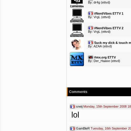
By:
dr4g
(ettvd)
#NerdVibes ETTV 1
By:
VrgL
(ettvd)
#NerdVibes ETTV 2
By:
VrgL
(ettvd)
Suck my dick & touch m
By:
AZAA
(ettvd)
#mx.org ETTV
By:
Der_Haase
(ettvd)
Comments
sneij
Monday, 15th September 2008 18
lol
GamBleR
Tuesday, 16th September 2