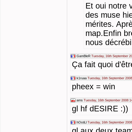
Et oui notre 
des muse hier
mérites. Après
map.Enfin bre
nous décrébil
GamBleR
Tuesday, 16th September 2
Ça fait quoi d'êt
k1ruaa
Tuesday, 16th September 2008
pheex = win
ams
Tuesday, 16th September 2008 1
gl hf dESIRE :))
hOstiLl
Tuesday, 16th September 2008
gl aux deux tea