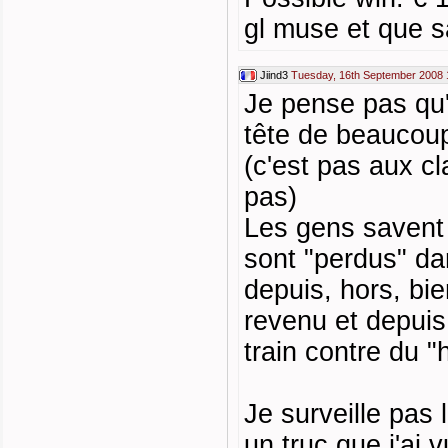
gl muse et que sa
Jiind3
Tuesday, 16th September 2008 
Je pense pas qu'i
tête de beaucoup
(c'est pas aux cl
pas)
Les gens savent
sont "perdus" da
depuis, hors, bi
revenu et depuis
train contre du "
Je surveille pas
un truc que j'ai 