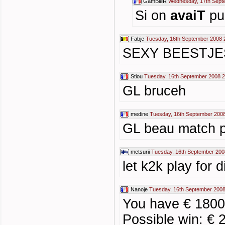
GamBleR
Wednesday, 17th Sept
Si on
avaiT
pu 
Fabje
Tuesday, 16th September 2008 
SEXY BEESTJE
Stiou
Tuesday, 16th September 2008 2
GL bruceh
medine
Tuesday, 16th September 2008
GL beau match p
metsurii
Tuesday, 16th September 200
let k2k play for 
Nanoje
Tuesday, 16th September 2008
You have € 1800
Possible win: € 