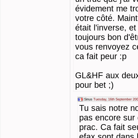
évidement me tro
votre côté. Maint
était l'inverse, 
toujours bon d'êt
vous renvoyez ce
ca fait peur :p
GL&HF aux deux 
pour bet ;)
Sinus
Tuesday, 16th September 200
Tu sais notre n
pas encore sur 
prac. Ca fait se
efax sont dans l