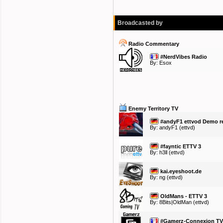
Broadcasted by
Radio Commentary
#NerdVibes Radio
By:
Esox
Enemy Territory TV
#andyF1 ettvod Demo r
By:
andyF1
(ettvd)
#fayntic ETTV 3
By:
h3ll
(ettvd)
kai.eyeshoot.de
By:
ng
(ettvd)
OldMans - ETTV 3
By:
8Bits|OldMan
(ettvd)
#Gamerz-Connexion TV 