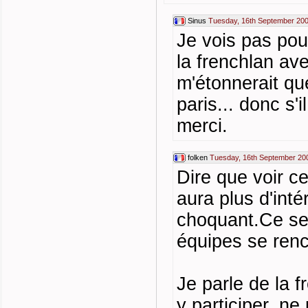
Sinus
Tuesday, 16th September 200
Je vois pas pou
la frenchlan av
m'étonnerait que
paris... donc s'i
merci.
folken
Tuesday, 16th September 20
Dire que voir c
aura plus d'inté
choquant.Ce se
équipes se renc
Je parle de la 
y participer, n