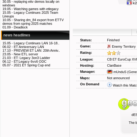
30.05 -
replaying ettv demos locally on
k2
windows
19.05 -
Watching games with etlegacy
15.05 -
Legacy Continues 2025 Team
Lineups
10.05 -
Sharing dm_84 export from ETTV
demos from spring 2025 matches
01.09 -
Deadlock
news headlines
Status:
Finished
15.05 -
Legacy Continues LAN 16-18..
Game:
Enemy Territory
06.02 -
ET Anniversary LAN
17.10 -
PREVIEW ET LAN: 20th Anniv..
Rating:
23.05 -
New ETL server
21.03 -
ET: Legacy 3on3 Ladder
League:
CB ET EuroCup XVI
06.12 -
ET:Legacy 6vs6 ODC
05.07 -
2021 ET Spring Cup end
Hosting:
ClanBase
Manager:
mUnduS
(Gener
Maps:
Not announced
On Demand
Watch this Matc
dE
The b