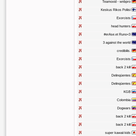
Teamoxid - wnbpro
Keskus Rikos Poliisi
Exorcists
head hunters
#erAse.et Runo<3
3 against the world
credibilis.
Exorcists
back 2 kill
Delinqüentes
Delinqüentes
KGB
Colombia
Dogwars
back 2 kill
back 2 kill
super kawaii kids