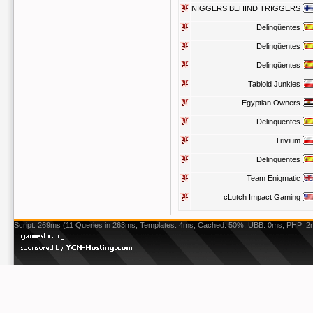
NIGGERS BEHIND TRIGGERS
Delinqüentes
Delinqüentes
Delinqüentes
Tabloid Junkies
Egyptian Owners
Delinqüentes
Trivium
Delinqüentes
Team Enigmatic
cLutch Impact Gaming
Script: 269ms (11 Queries in 263ms, Templates: 4ms, Cached: 50%, UBB: 0ms, PHP: 2