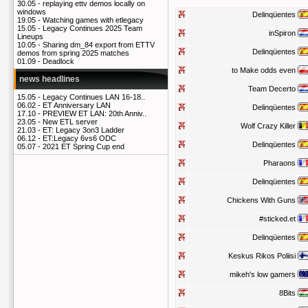
30.05 -
replaying ettv demos locally on
windows
Delinqüentes
19.05 -
Watching games with etlegacy
15.05 -
Legacy Continues 2025 Team
inSpiron
Lineups
10.05 -
Sharing dm_84 export from ETTV
Delinqüentes
demos from spring 2025 matches
01.09 -
Deadlock
to Make odds even
news headlines
Team Decerto
15.05 -
Legacy Continues LAN 16-18..
06.02 -
ET Anniversary LAN
Delinqüentes
17.10 -
PREVIEW ET LAN: 20th Anniv..
23.05 -
New ETL server
Wolf Crazy Killer
21.03 -
ET: Legacy 3on3 Ladder
06.12 -
ET:Legacy 6vs6 ODC
Delinqüentes
05.07 -
2021 ET Spring Cup end
Pharaons
Delinqüentes
Chickens With Guns
#sticked.et
Delinqüentes
Keskus Rikos Poliisi
mikeh's low gamers
8Bits