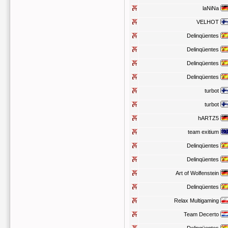
laNiNa
VELHOT
Delinqüentes
Delinqüentes
Delinqüentes
Delinqüentes
turbot
turbot
hARTZ5
team exitium
Delinqüentes
Delinqüentes
Art of Wolfenstein
Delinqüentes
Relax Multigaming
Team Decerto