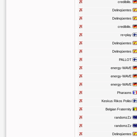
credibilis.
Delinqüentes
Delinqüentes
credibilis.
re+play
Delinqüentes
Delinqüentes
PALLOT
energy-WAVE
energy-WAVE
energy-WAVE
Pharaons
Keskus Rikos Poliisi
Belgian Fraternity
randomzZz
randomzZz
Delinqüentes