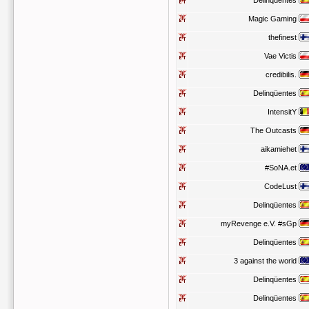
Delinqüentes
Magic Gaming
thefinest
Vae Victis
credibilis.
Delinqüentes
IntensitY
The Outcasts
aikamiehet
#SoNA.et
CodeLust
Delinqüentes
myRevenge e.V. #sGp
Delinqüentes
3 against the world
Delinqüentes
Delinqüentes