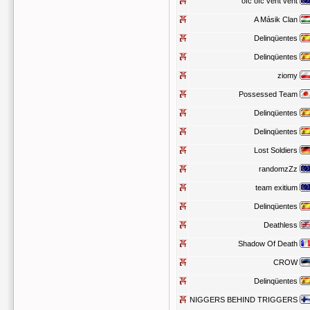
ofc ofc vent vent
A Másik Clan
Delinqüentes
Delinqüentes
ziomy
Possessed Team
Delinqüentes
Delinqüentes
Lost Soldiers
randomzZz
team exitium
Delinqüentes
Deathless
Shadow Of Death
CROW
Delinqüentes
NIGGERS BEHIND TRIGGERS