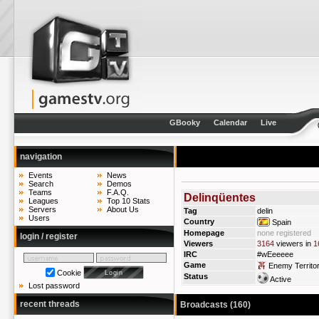
GBooky
Calendar
Live
navigation
Events
News
Search
Demos
Teams
F.A.Q.
Delinqüentes
Leagues
Top 10 Stats
Servers
About Us
Tag
delin
Users
Country
Spain
Homepage
none registered
login / register
Viewers
3164
viewers in
1
IRC
#wEeeeee
Game
Enemy Territo
Cookie
Status
Active
Lost password
recent threads
Broadcasts (160)