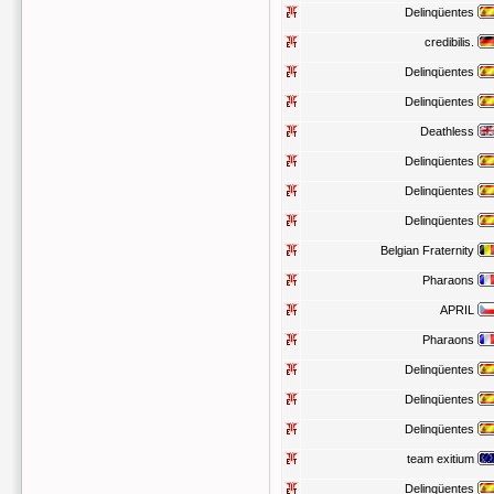
Delinqüentes
credibilis.
Delinqüentes
Delinqüentes
Deathless
Delinqüentes
Delinqüentes
Delinqüentes
Belgian Fraternity
Pharaons
APRIL
Pharaons
Delinqüentes
Delinqüentes
Delinqüentes
team exitium
Delinqüentes