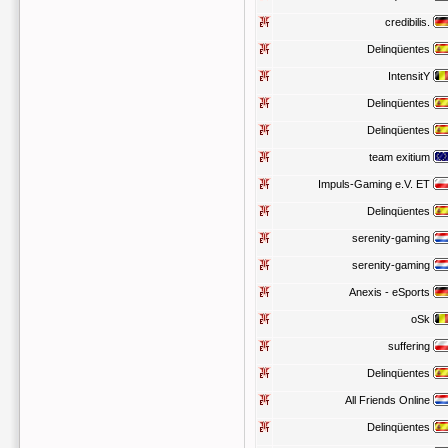
credibilis.
Delinqüentes
IntensitY
Delinqüentes
Delinqüentes
team exitium
Impuls-Gaming e.V. ET
Delinqüentes
serenity-gaming
serenity-gaming
Anexis - eSports
oSk
suffering
Delinqüentes
All Friends Online
Delinqüentes